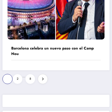
Barcelona celebra un nuevo paso con el Camp
Nou
Paginación
…
1
2
8
de
entradas