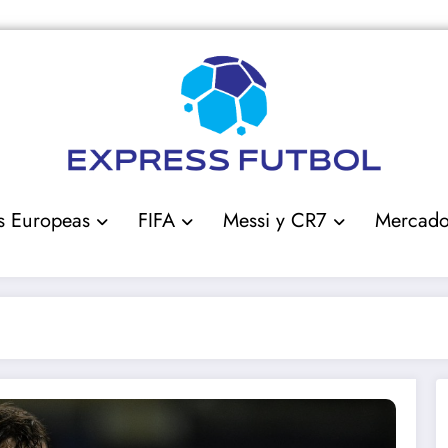
s Europeas
FIFA
Messi y CR7
Mercad