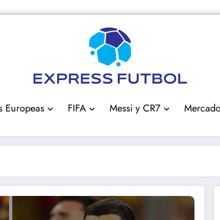
s Europeas
FIFA
Messi y CR7
Mercad