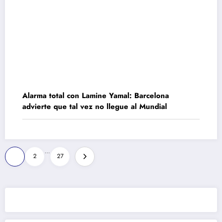
Alarma total con Lamine Yamal: Barcelona
advierte que tal vez no llegue al Mundial
Paginación
…
1
2
27
de
entradas