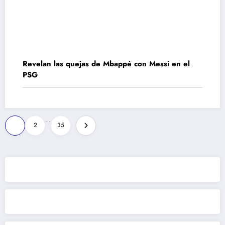
Revelan las quejas de Mbappé con Messi en el
PSG
Paginación
…
1
2
35
de
entradas