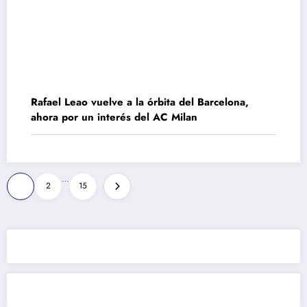
Rafael Leao vuelve a la órbita del Barcelona,
ahora por un interés del AC Milan
Paginación
…
1
2
15
de
entradas