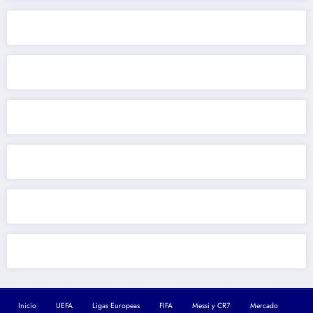
Inicio
UEFA
Ligas Europeas
FIFA
Messi y CR7
Mercado