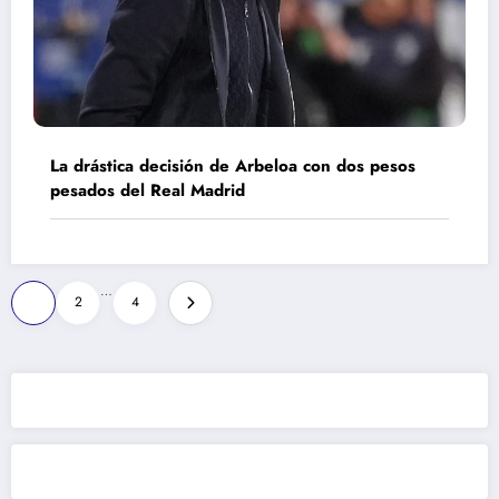
La drástica decisión de Arbeloa con dos pesos
pesados del Real Madrid
Paginación
…
1
2
4
de
entradas