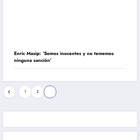
Enric Masip: ‘Somos inocentes y no tememos
ninguna sanción’
Paginación
1
2
3
de
entradas