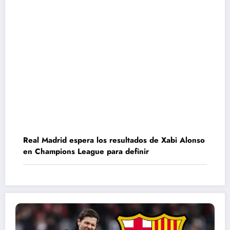
Real Madrid espera los resultados de Xabi Alonso
en Champions League para definir