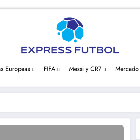
as Europeas
FIFA
Messi y CR7
Mercado