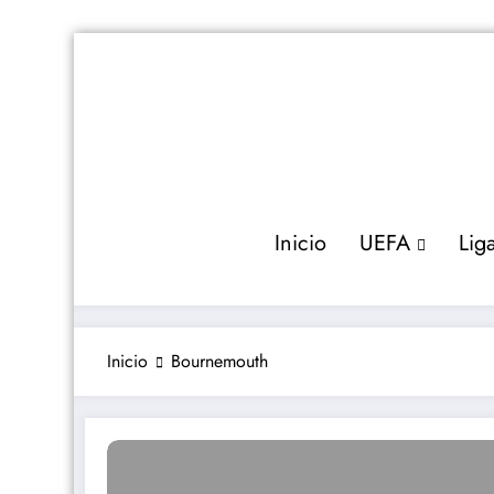
Saltar
al
contenido
Inicio
UEFA
Lig
Inicio
Bournemouth