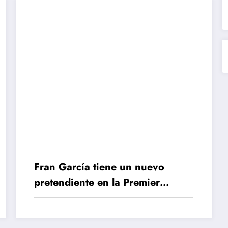
Fran García tiene un nuevo
pretendiente en la Premier
League: puede ser la llave para la
llegada de Alphonso Davies