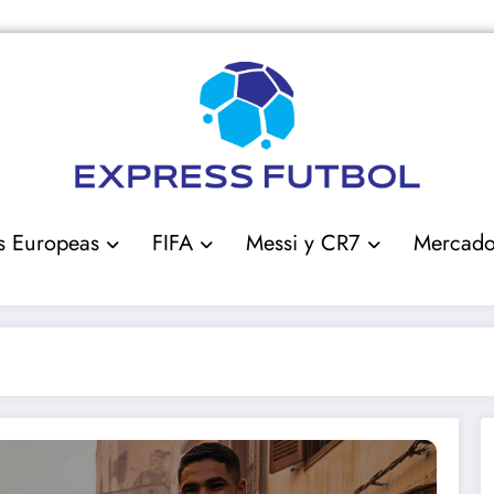
s Europeas
FIFA
Messi y CR7
Mercad