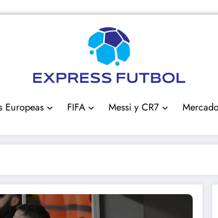
s Europeas
FIFA
Messi y CR7
Mercad