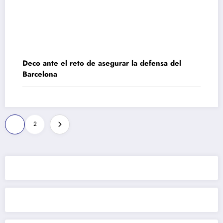
Deco ante el reto de asegurar la defensa del
Barcelona
Paginación
1
2
de
entradas