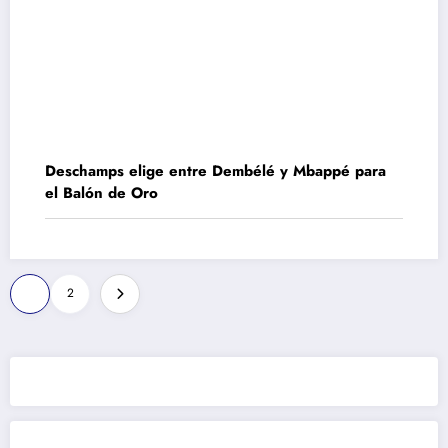
Deschamps elige entre Dembélé y Mbappé para
el Balón de Oro
Paginación
1
2
de
entradas