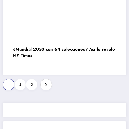
¿Mundial 2030 con 64 selecciones? Así lo reveló
NY Times
Paginación
1
2
3
de
entradas