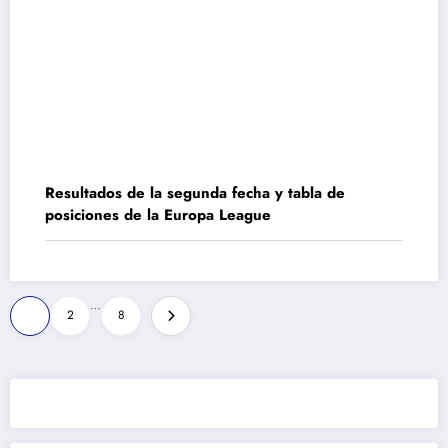
Resultados de la segunda fecha y tabla de
posiciones de la Europa League
Paginación
…
1
2
8
de
entradas