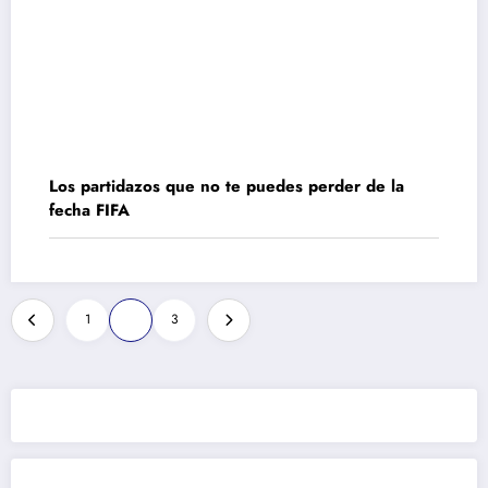
Los partidazos que no te puedes perder de la
fecha FIFA
Paginación
1
2
3
de
entradas