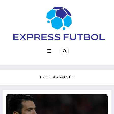
Saltar
al
contenido
Inicio
Gianluigi Buffon