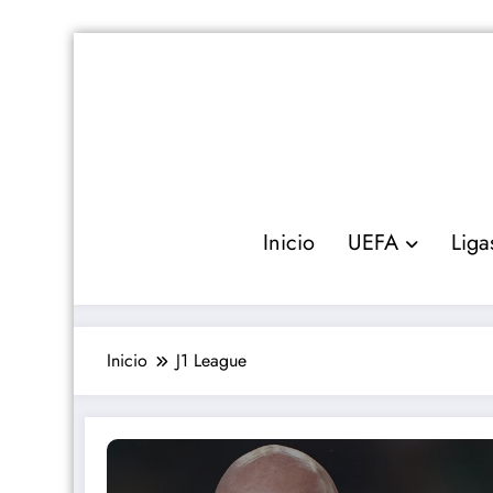
Saltar
al
contenido
Inicio
UEFA
Liga
Inicio
J1 League