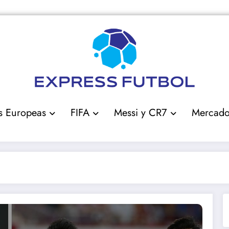
s Europeas
FIFA
Messi y CR7
Mercad