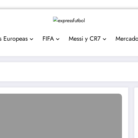
s Europeas
FIFA
Messi y CR7
Mercad