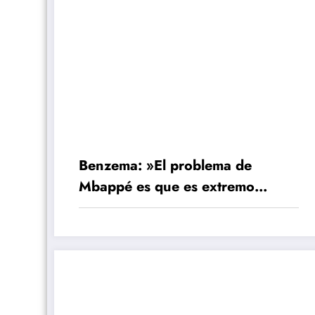
Benzema: »El problema de
Mbappé es que es extremo
izquierdo y ese lugar es de Vini»