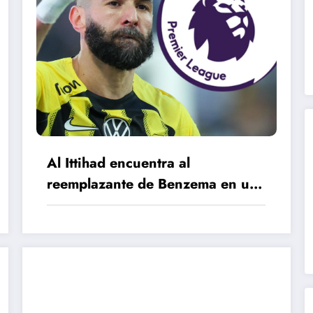
Al Ittihad encuentra al
reemplazante de Benzema en un
gigante de la Premier League