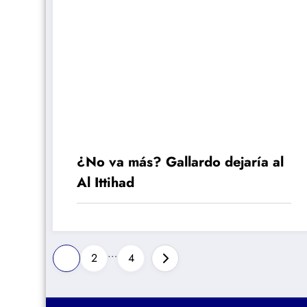
¿No va más? Gallardo dejaría al
Al Ittihad
Paginación
…
1
2
4
de