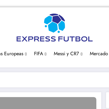
as Europeas
FIFA
Messi y CR7
Mercado