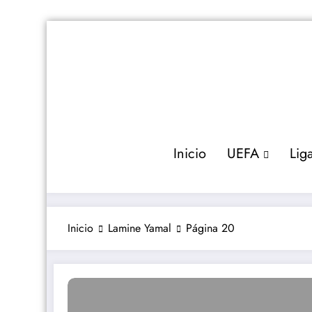
Saltar
al
contenido
Inicio
UEFA
Lig
Inicio
Lamine Yamal
Página 20