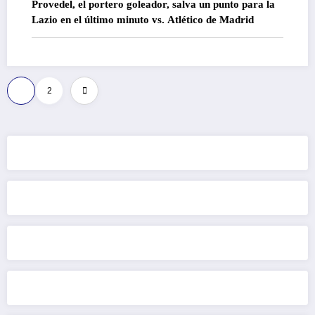
Provedel, el portero goleador, salva un punto para la
Lazio en el último minuto vs. Atlético de Madrid
Paginación
1
2
de
entradas