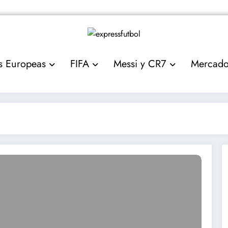
s Europeas
FIFA
Messi y CR7
Mercad