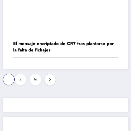
El mensaje encriptado de CR7 tras plantarse por
la falta de fichajes
Paginación
…
1
2
16
de
entradas