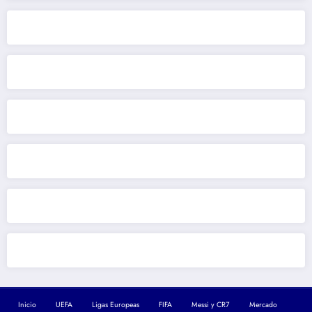
Inicio
UEFA
Ligas Europeas
FIFA
Messi y CR7
Mercado