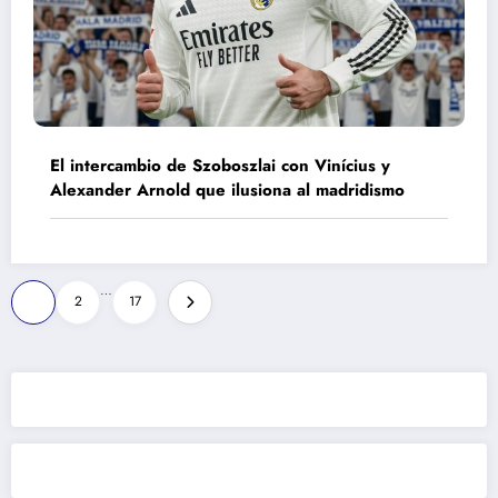
El intercambio de Szoboszlai con Vinícius y
Alexander Arnold que ilusiona al madridismo
Paginación
…
1
2
17
de
entradas