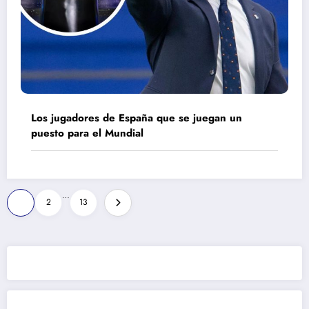
Los jugadores de España que se juegan un
puesto para el Mundial
Paginación
…
1
2
13
de
entradas