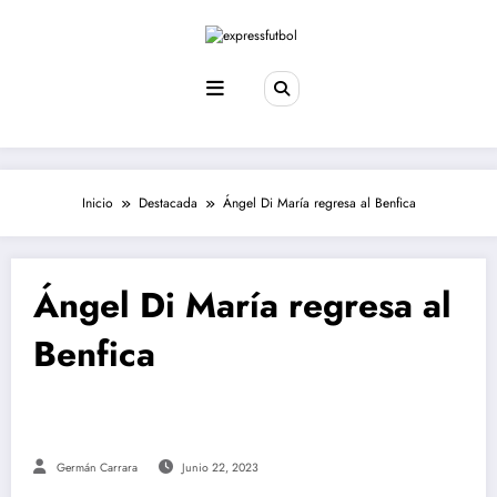
Saltar
al
contenido
Inicio
Destacada
Ángel Di María regresa al Benfica
Ángel Di María regresa al
Benfica
Germán Carrara
Junio 22, 2023