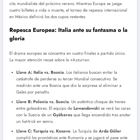
cita mundialista del próximo verano. Mientras Europa se juega
cuatro billetes a vida o muerte, el torneo de repesca internacional
en México definirá los dos cupos restantes.
Repesca Europea: Italia ante su fantasma o la
gloria
El drama europeo se concentra en cuatro finales a partido único.
La mayor atención recae sobre la «Azzurra»:
Llave A:
Italia vs. Bosnia
. Los italianos buscan evitar la
catástrofe de perderse su tercer Mundial consecutivo. Se
medirán ante una Bosnia que dio la sorpresa al eliminar a
Gales por penaltis.
Llave B:
Polonia vs. Suecia
. Un auténtico choque de trenes
entre goleadores. El equipo de
Lewandowski
se verá las caras
con la Suecia de un
Gyökeres
que llega encendido tras anotar
un hat-trick en semis.
Llave C:
Turquía vs. Kosovo
. La Turquía de
Arda Güler
cumplió los pronósticos ante Rumanía y se jugará el pase ante