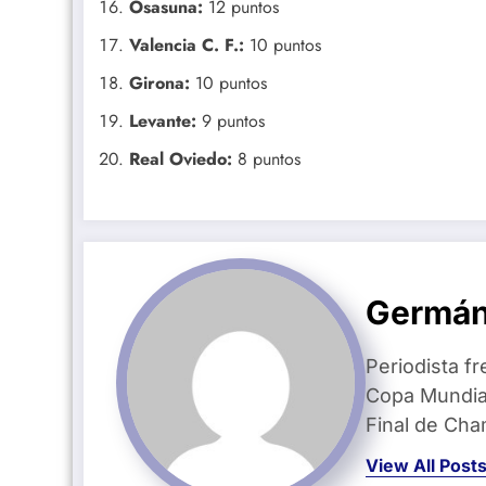
Osasuna:
12 puntos
Valencia C. F.:
10 puntos
Girona:
10 puntos
Levante:
9 puntos
Real Oviedo:
8 puntos
Germán
Periodista fr
Copa Mundial
Final de Ch
View All Post