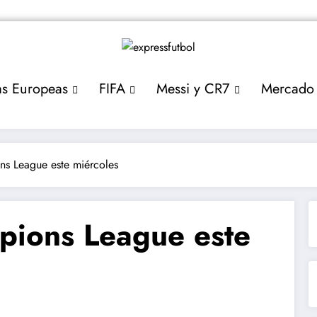
as Europeas
FIFA
Messi y CR7
Mercado
ns League este miércoles
mpions League este