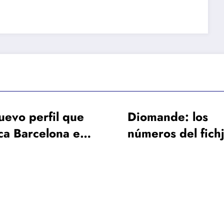
iomande: los
La baja de larg
meros del fichje
duración de Fr
s caro en la
de Jong obliga 
storia del Real
Barcelona a bu
adrid
un galáctico