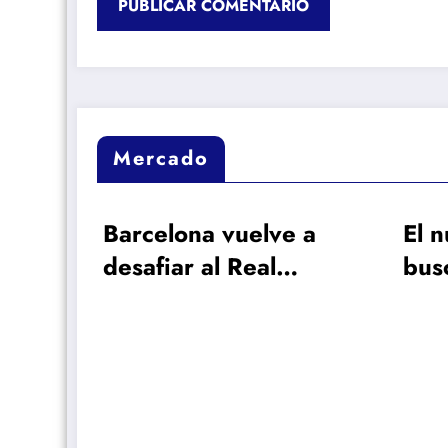
Mercado
ve a
El nuevo perfil que
D
busca Barcelona en
nú
rrera
el mercado
má
hi
M