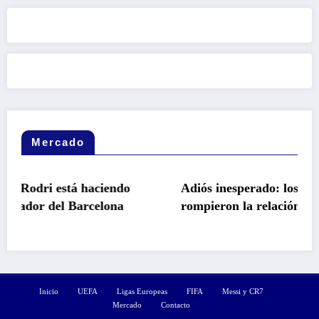
Mercado
haciendo
Adiós inesperado: los motivos de fondo 
rcelona
rompieron la relación entre el Barça y 
Inicio
UEFA
Ligas Europeas
FIFA
Messi y CR7
Mercado
Contacto