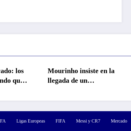
ourinho insiste en la
Revelan que la 
legada de un
del Real Madri
ediocampista: ya
Rodri era muy
portó 3 nombres
superior a la d
FA
Ligas Europeas
FIFA
Messi y CR7
Mercado