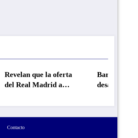
oferta
Barcelona vuelve a
d a
desafiar al Real
Madrid en la carrera
el Barça
por Rodri
Contacto