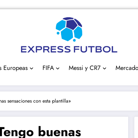
s Europeas
FIFA
Messi y CR7
Mercad
as sensaciones con esta plantilla»
»Tengo buenas