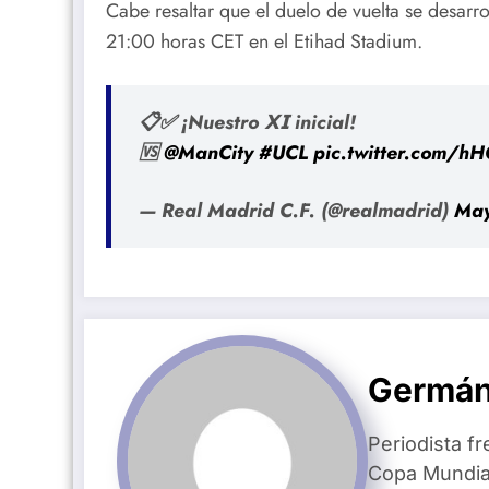
Cabe resaltar que el duelo de vuelta se desarr
21:00 horas CET en el Etihad Stadium.
📋✅ ¡Nuestro 𝗫𝗜 inicial!
🆚
@ManCity
#UCL
pic.twitter.com/h
— Real Madrid C.F. (@realmadrid)
May
Germán
Periodista fr
Copa Mundial