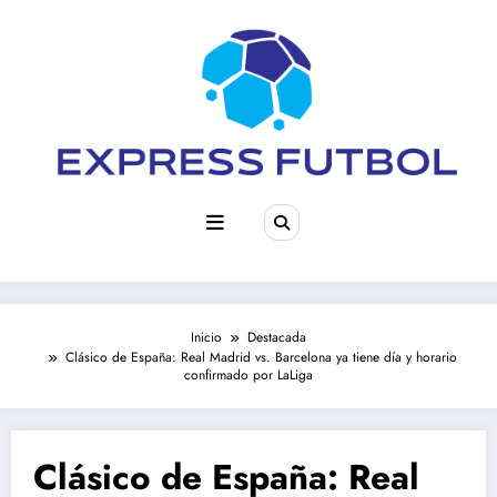
Saltar
al
contenido
Inicio
Destacada
Clásico de España: Real Madrid vs. Barcelona ya tiene día y horario
confirmado por LaLiga
Clásico de España: Real