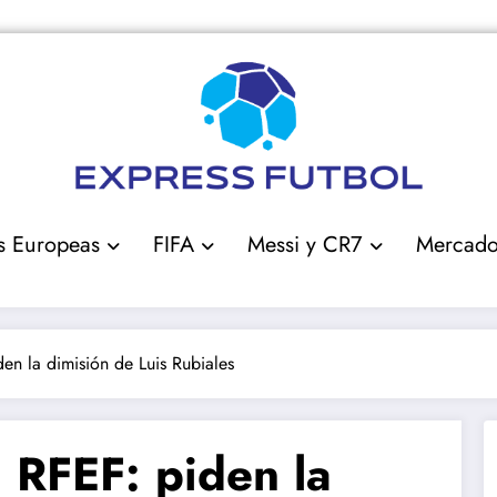
s Europeas
FIFA
Messi y CR7
Mercad
n la dimisión de Luis Rubiales
 RFEF: piden la