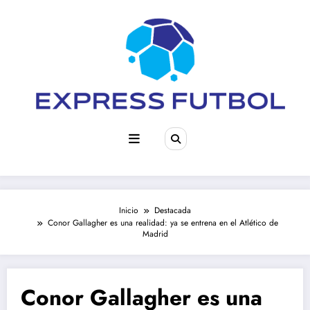
Saltar
al
contenido
Inicio
Destacada
Conor Gallagher es una realidad: ya se entrena en el Atlético de
Madrid
Conor Gallagher es una