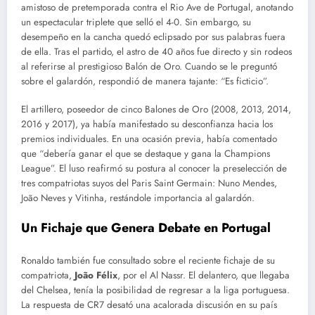
amistoso de pretemporada contra el Rio Ave de Portugal, anotando
un espectacular triplete que selló el 4-0. Sin embargo, su
desempeño en la cancha quedó eclipsado por sus palabras fuera
de ella. Tras el partido, el astro de 40 años fue directo y sin rodeos
al referirse al prestigioso Balón de Oro. Cuando se le preguntó
sobre el galardón, respondió de manera tajante: “Es ficticio”.
El artillero, poseedor de cinco Balones de Oro (2008, 2013, 2014,
2016 y 2017), ya había manifestado su desconfianza hacia los
premios individuales. En una ocasión previa, había comentado
que “debería ganar el que se destaque y gana la Champions
League”. El luso reafirmó su postura al conocer la preselección de
tres compatriotas suyos del Paris Saint Germain: Nuno Mendes,
João Neves y Vitinha, restándole importancia al galardón.
Un Fichaje que Genera Debate en Portugal
Ronaldo también fue consultado sobre el reciente fichaje de su
compatriota,
João Félix
, por el Al Nassr. El delantero, que llegaba
del Chelsea, tenía la posibilidad de regresar a la liga portuguesa.
La respuesta de CR7 desató una acalorada discusión en su país