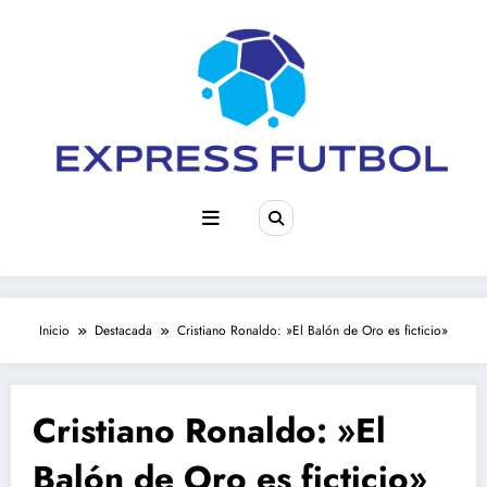
Saltar
al
contenido
Inicio
Destacada
Cristiano Ronaldo: »El Balón de Oro es ficticio»
Cristiano Ronaldo: »El
Balón de Oro es ficticio»