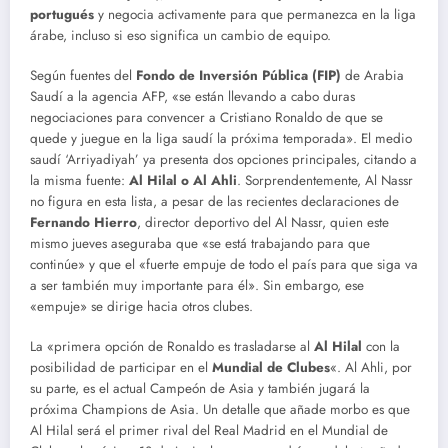
portugués
y negocia activamente para que permanezca en la liga
árabe, incluso si eso significa un cambio de equipo.
Según fuentes del
Fondo de Inversión Pública (FIP)
de Arabia
Saudí a la agencia AFP, «se están llevando a cabo duras
negociaciones para convencer a Cristiano Ronaldo de que se
quede y juegue en la liga saudí la próxima temporada». El medio
saudí ‘Arriyadiyah’ ya presenta dos opciones principales, citando a
la misma fuente:
Al Hilal o Al Ahli
. Sorprendentemente, Al Nassr
no figura en esta lista, a pesar de las recientes declaraciones de
Fernando Hierro
, director deportivo del Al Nassr, quien este
mismo jueves aseguraba que «se está trabajando para que
continúe» y que el «fuerte empuje de todo el país para que siga va
a ser también muy importante para él». Sin embargo, ese
«empuje» se dirige hacia otros clubes.
La «primera opción de Ronaldo es trasladarse al
Al Hilal
con la
posibilidad de participar en el
Mundial de Clubes
«. Al Ahli, por
su parte, es el actual Campeón de Asia y también jugará la
próxima Champions de Asia. Un detalle que añade morbo es que
Al Hilal será el primer rival del Real Madrid en el Mundial de