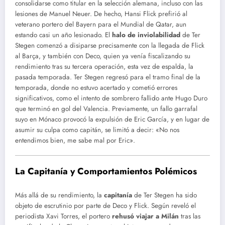
consolidarse como titular en la selección alemana, incluso con las
lesiones de Manuel Neuer. De hecho, Hansi Flick prefirió al
veterano portero del Bayern para el Mundial de Qatar, aun
estando casi un año lesionado. El
halo de inviolabilidad
de Ter
Stegen comenzó a disiparse precisamente con la llegada de Flick
al Barça, y también con Deco, quien ya venía fiscalizando su
rendimiento tras su tercera operación, esta vez de espalda, la
pasada temporada. Ter Stegen regresó para el tramo final de la
temporada, donde no estuvo acertado y cometió errores
significativos, como el intento de sombrero fallido ante Hugo Duro
que terminó en gol del Valencia. Previamente, un fallo garrafal
suyo en Mónaco provocó la expulsión de Eric García, y en lugar de
asumir su culpa como capitán, se limitó a decir: «No nos
entendimos bien, me sabe mal por Eric».
La Capitanía y Comportamientos Polémicos
Más allá de su rendimiento, la
capitanía
de Ter Stegen ha sido
objeto de escrutinio por parte de Deco y Flick. Según reveló el
periodista Xavi Torres, el portero
rehusó viajar a Milán
tras las