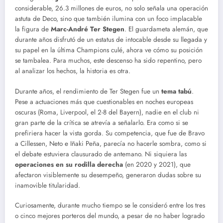
considerable, 26.3 millones de euros, no solo señala una operación
astuta de Deco, sino que también ilumina con un foco implacable
la figura de
Marc-André Ter Stegen
. El guardameta alemán, que
durante años disfrutó de un estatus de intocable desde su llegada y
su papel en la última Champions culé, ahora ve cómo su posición
se tambalea. Para muchos, este descenso ha sido repentino, pero
al analizar los hechos, la historia es otra.
Durante años, el rendimiento de Ter Stegen fue un
tema tabú
.
Pese a actuaciones más que cuestionables en noches europeas
oscuras (Roma, Liverpool, el 2-8 del Bayern), nadie en el club ni
gran parte de la crítica se atrevía a señalarlo. Era como si se
prefiriera hacer la vista gorda. Su competencia, que fue de Bravo
a Cillessen, Neto e Iñaki Peña, parecía no hacerle sombra, como si
el debate estuviera clausurado de antemano. Ni siquiera las
operaciones en su rodilla derecha
(en 2020 y 2021), que
afectaron visiblemente su desempeño, generaron dudas sobre su
inamovible titularidad.
Curiosamente, durante mucho tiempo se le consideró entre los tres
o cinco mejores porteros del mundo, a pesar de no haber logrado