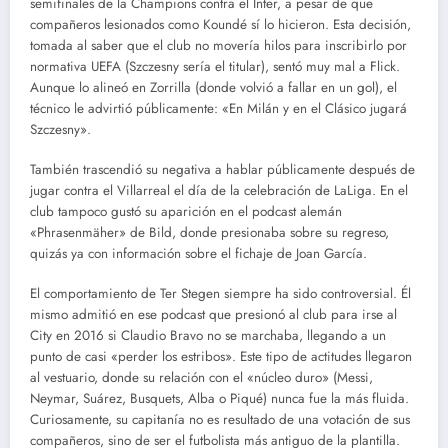
semifinales de la Champions contra el Inter, a pesar de que
compañeros lesionados como Koundé sí lo hicieron. Esta decisión,
tomada al saber que el club no movería hilos para inscribirlo por
normativa UEFA (Szczesny sería el titular), sentó muy mal a Flick.
Aunque lo alineó en Zorrilla (donde volvió a fallar en un gol), el
técnico le advirtió públicamente: «En Milán y en el Clásico jugará
Szczesny».
También trascendió su negativa a hablar públicamente después de
jugar contra el Villarreal el día de la celebración de LaLiga. En el
club tampoco gustó su aparición en el podcast alemán
«Phrasenmäher» de Bild, donde presionaba sobre su regreso,
quizás ya con información sobre el fichaje de Joan García.
El comportamiento de Ter Stegen siempre ha sido controversial. Él
mismo admitió en ese podcast que presionó al club para irse al
City en 2016 si Claudio Bravo no se marchaba, llegando a un
punto de casi «perder los estribos». Este tipo de actitudes llegaron
al vestuario, donde su relación con el «núcleo duro» (Messi,
Neymar, Suárez, Busquets, Alba o Piqué) nunca fue la más fluida.
Curiosamente, su capitanía no es resultado de una votación de sus
compañeros, sino de ser el futbolista más antiguo de la plantilla.