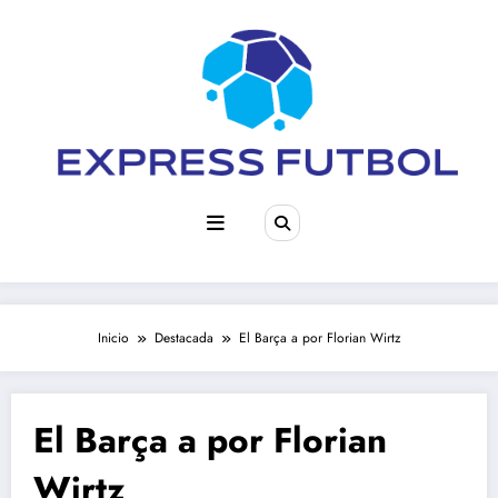
Saltar
al
contenido
Inicio
Destacada
El Barça a por Florian Wirtz
El Barça a por Florian
Wirtz