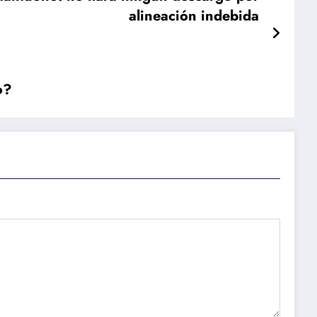
alineación indebida
o?