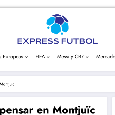
s Europeas
FIFA
Messi y CR7
Mercad
 Montjuïc
 pensar en Montjuïc