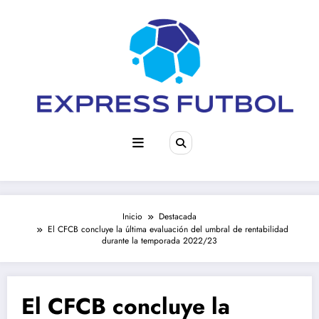
Saltar
al
contenido
Inicio
Destacada
El CFCB concluye la última evaluación del umbral de rentabilidad
durante la temporada 2022/23
El CFCB concluye la