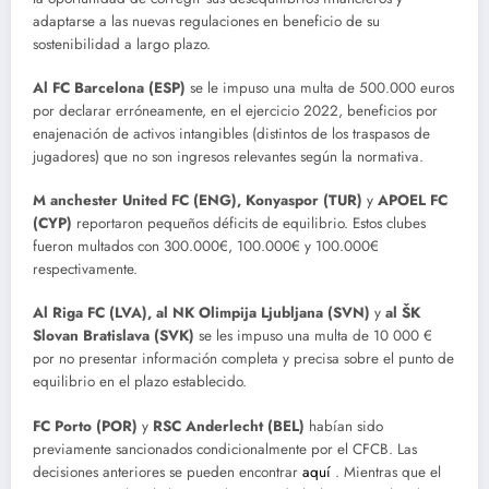
adaptarse a las nuevas regulaciones en beneficio de su
sostenibilidad a largo plazo.
Al FC Barcelona (ESP)
se le impuso una multa de 500.000 euros
por declarar erróneamente, en el ejercicio 2022, beneficios por
enajenación de activos intangibles (distintos de los traspasos de
jugadores) que no son ingresos relevantes según la normativa.
M
anchester United FC (ENG),
Konyaspor (TUR)
y
APOEL FC
(CYP)
reportaron pequeños déficits de equilibrio. Estos clubes
fueron multados con 300.000€, 100.000€ y 100.000€
respectivamente.
Al Riga FC (LVA), al NK Olimpija Ljubljana (SVN)
y
al ŠK
Slovan Bratislava (SVK)
se les impuso una multa de 10 000 €
por no presentar información completa y precisa sobre el punto de
equilibrio en el plazo establecido.
FC Porto (POR)
y
RSC Anderlecht (BEL)
habían sido
previamente sancionados condicionalmente por el CFCB. Las
decisiones anteriores se pueden encontrar
aquí
. Mientras que el