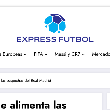
s Europeas
FIFA
Messi y CR7
Mercad
a las sospechas del Real Madrid
ue alimenta las