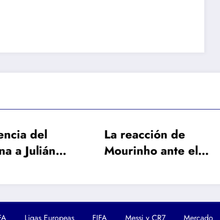
reacción de
Tironeo entre P
rinho ante el
Liverpool por un
penso con la
figura del plante
gada de Rodri
Luis Enrique
FA
Ligas Europeas
FIFA
Messi y CR7
Mercado