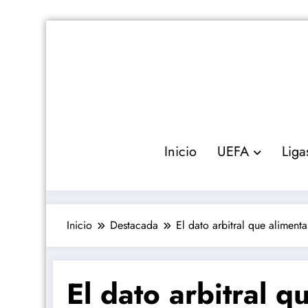
Saltar
al
contenido
Inicio
UEFA
Liga
Inicio
Destacada
El dato arbitral que aliment
El dato arbitral q