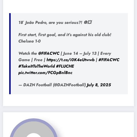
18′ João Pedro, are you serious?! ⚽💥
First start, first goal, and it’s against his old club!
Chelsea 1-0
Watch the
@FIFACWC
| June 14 – July 13 | Every
Game | Free |
https://t.co/i0K4eUtwwb
|
#FIFACWC
#TakeItToTheWorld
#FLUCHE
pic.twitter.com/FCGpBnlBnc
— DAZN Football (@DAZNFootball)
July 8, 2025