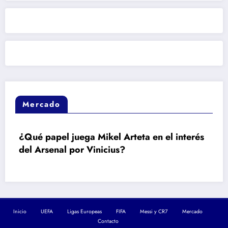
Mercado
¿Qué papel juega Mikel Arteta en el interés
R
del Arsenal por Vinicius?
ru
v
Inicio
UEFA
Ligas Europeas
FIFA
Messi y CR7
Mercado
Contacto