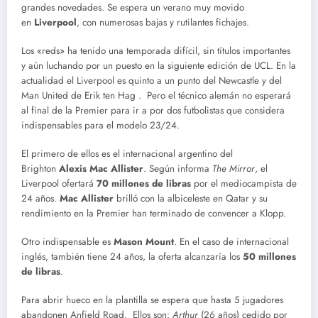
grandes novedades. Se espera un verano muy movido
en
Liverpool
, con numerosas bajas y rutilantes fichajes.
Los «reds» ha tenido una temporada difícil, sin títulos importantes
y aún luchando por un puesto en la siguiente edición de UCL. En la
actualidad el Liverpool es quinto a un punto del Newcastle y del
Man United de Erik ten Hag . Pero el técnico alemán no esperará
al final de la Premier para ir a por dos futbolistas que considera
indispensables para el modelo 23/24.
El primero de ellos es el internacional argentino del
Brighton
Alexis Mac Allister
. Según informa
The Mirror
, el
Liverpool ofertará
70 millones de libras
por el mediocampista de
24 años.
Mac Allister
brilló con la albiceleste en Qatar y su
rendimiento en la Premier han terminado de convencer a Klopp.
Otro indispensable es
Mason Mount
. En el caso de internacional
inglés, también tiene 24 años, la oferta alcanzaría los
50 millones
de libras
.
Para abrir hueco en la plantilla se espera que hasta 5 jugadores
abandonen Anfield Road. Ellos son:
Arthur
(26 años) cedido por