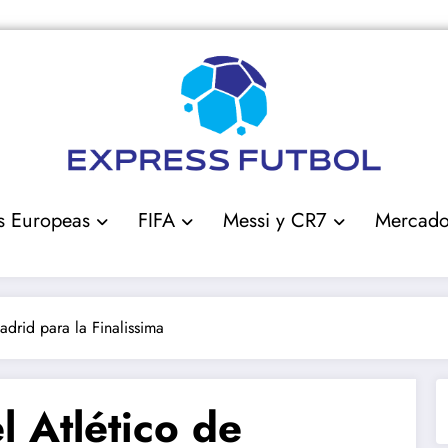
s Europeas
FIFA
Messi y CR7
Mercad
adrid para la Finalissima
l Atlético de