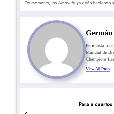
De momento, las
Amavubi
ya están haciendo su
Germán 
Periodista free
Mundial de Bra
Champions Lea
View All Posts
Para a cuartos