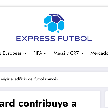
s Europeas
FIFA
Messi y CR7
Mercad
rigir el edificio del fútbol ruandés
ard contribuye a