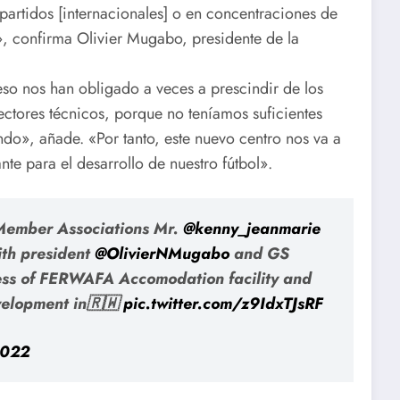
artidos [internacionales] o en concentraciones de
, confirma Olivier Mugabo, presidente de la
so nos han obligado a veces a prescindir de los
ectores técnicos, porque no teníamos suficientes
do», añade. «Por tanto, este nuevo centro nos va a
e para el desarrollo de nuestro fútbol».
 Member Associations Mr.
@kenny_jeanmarie
th president
@OlivierNMugabo
and GS
ess of FERWAFA Accomodation facility and
evelopment in🇷🇼
pic.twitter.com/z9IdxTJsRF
2022