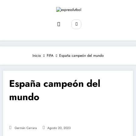
Saltar
al
contenido
Inicio
FIFA
España campeón del mundo
España campeón del
mundo
Germán Carrara
Agosto 20, 2023